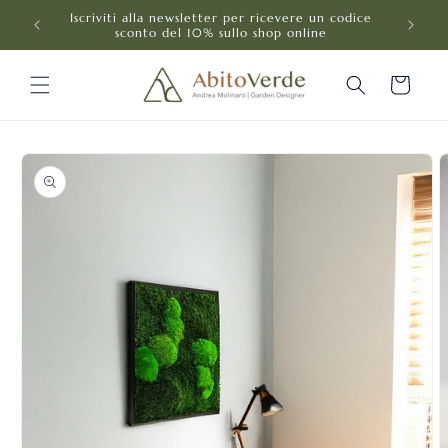
Vai
ga"
Iscriviti alla newsletter per ricevere un codice
direttamente
sconto del 10% sullo shop online
ai contenuti
Carrello
Passa alle
informazioni
sul prodotto