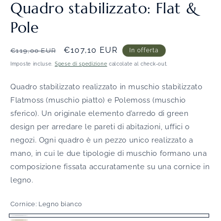
Quadro stabilizzato: Flat &
Pole
Prezzo
Prezzo
€107,10 EUR
€119,00 EUR
In offerta
di
scontato
Imposte incluse.
Spese di spedizione
calcolate al check-out.
listino
Quadro stabilizzato
realizzato in muschio stabilizzato
Flatmoss (muschio piatto) e Polemoss (muschio
sferico). Un originale elemento d’arredo di green
design per arredare le pareti di abitazioni, uffici o
negozi. Ogni quadro è un pezzo unico realizzato a
mano, in cui le due tipologie di muschio formano una
composizione fissata accuratamente su una cornice in
legno.
Cornice:
Legno bianco