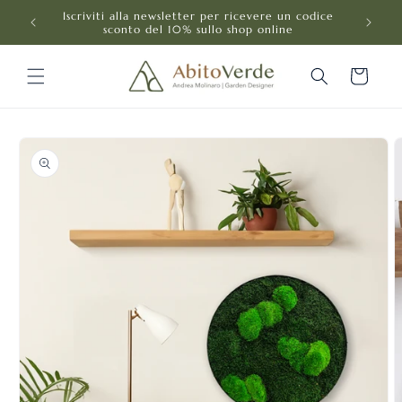
Vai
ga"
Iscriviti alla newsletter per ricevere un codice
direttamente
sconto del 10% sullo shop online
ai contenuti
Carrello
Passa alle
informazioni
sul prodotto