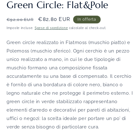
Green Circle: Flat&Pole
Prezzo
Prezzo
€82,80 EUR
€92,00 EUR
In offerta
di
scontato
Imposte incluse.
Spese di spedizione
calcolate al check-out.
listino
Green circle realizzato in Flatmoss (muschio piatto) e
Polemoss (muschio sferico). Ogni cerchio è un pezzo
unico realizzato a mano, in cui le due tipologie di
muschio formano una composizione fissata
accuratamente su una base di compensato. Il cerchio
è fornito di una bordatura di colore nero, bianco o
legno naturale che ne protegge il perimetro esterno. I
green circle i
n verde stabilizzato rappresentano
elementi d’arredo e decorativi per pareti di abitazioni,
uffici o negozi: la scelta ideale per portare un po’ di
verde senza bisogno di particolare cura.